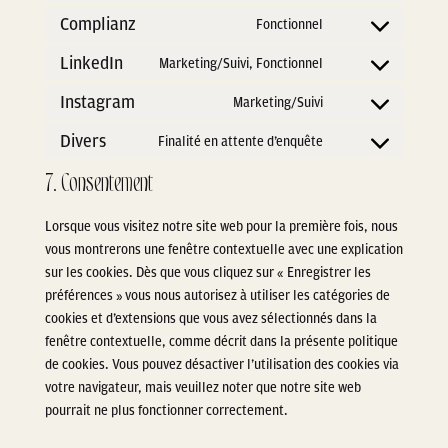
service
to
Complianz
Fonctionnel
wordpress
Consent
service
to
LinkedIn
Marketing/Suivi, Fonctionnel
google-
Consent
service
analytics
to
Instagram
Marketing/Suivi
complianz
Consent
service
to
Divers
Finalité en attente d’enquête
linkedin
Consent
service
to
7. Consentement
instagram
service
divers
Lorsque vous visitez notre site web pour la première fois, nous
vous montrerons une fenêtre contextuelle avec une explication
sur les cookies. Dès que vous cliquez sur « Enregistrer les
préférences » vous nous autorisez à utiliser les catégories de
cookies et d’extensions que vous avez sélectionnés dans la
fenêtre contextuelle, comme décrit dans la présente politique
de cookies. Vous pouvez désactiver l’utilisation des cookies via
votre navigateur, mais veuillez noter que notre site web
pourrait ne plus fonctionner correctement.